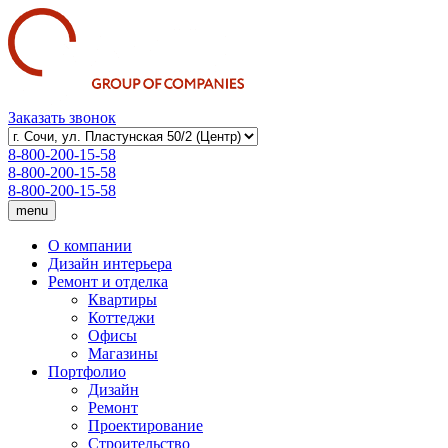
Группа
компаний
«Смайл»
–
ваш
Заказать звонок
профессиональный
8-800-200-15-58
помощник
8-800-200-15-58
8-800-200-15-58
в
menu
проектировании,
О компании
дизайне
Дизайн интерьера
и
Ремонт и отделка
Квартиры
ремонте
Коттеджи
Офисы
Магазины
Портфолио
Дизайн
Ремонт
Проектирование
Строительство